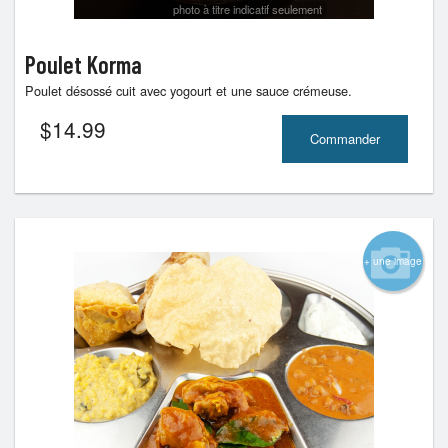
photo à titre indicatif seulement
Poulet Korma
Poulet désossé cuit avec yogourt et une sauce crémeuse.
$
14.99
Commander
+ une image