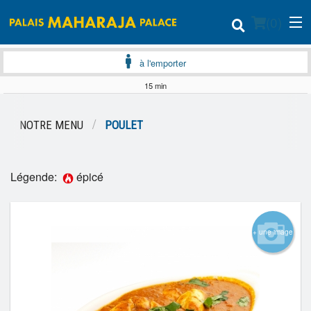
(
0
)
à l'emporter
15 min
Commander en ligne
NOTRE MENU
POULET
Emplacement
Français
Légende:
épicé
Connection
+ une image
Inscription
Panier (0)