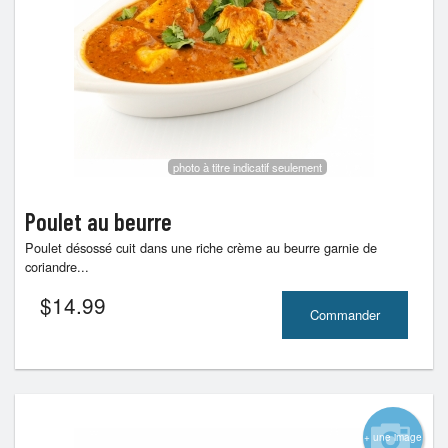
Rechercher
photo à titre indicatif seulement
Poulet au beurre
Poulet désossé cuit dans une riche crème au beurre garnie de
coriandre...
$
14.99
Commander
+ une image