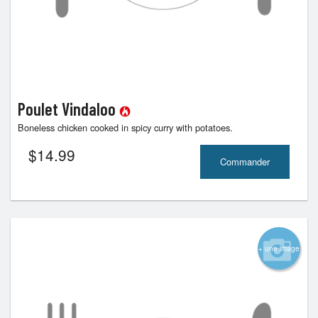
Poulet Vindaloo
Boneless chicken cooked in spicy curry with potatoes.
$
14.99
Commander
+ une image