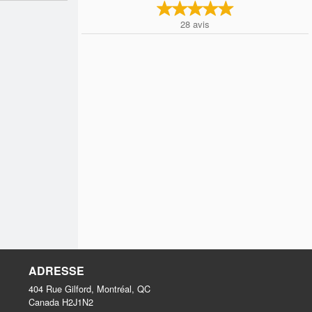
28
avis
ADRESSE
404 Rue Gilford, Montréal, QC
Canada
H2J1N2