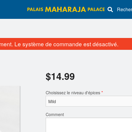
Recherc
ent. Le système de commande est désactivé.
$
14.99
Choisissez le niveau d'épices
*
Bhaji Oignon
Thali au poulet a
$3.99
$15.50
Comment