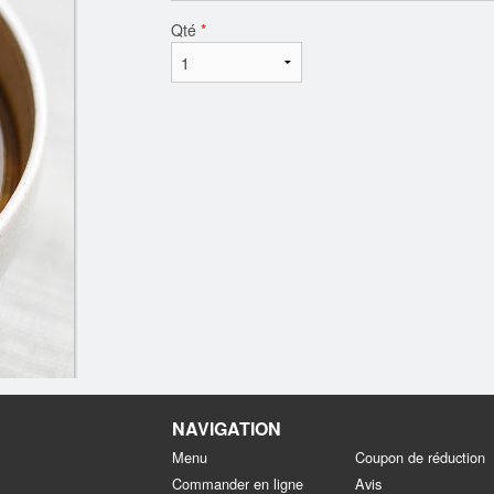
Qté
*
NAVIGATION
Menu
Coupon de réduction
Commander en ligne
Avis