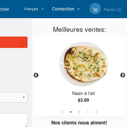
her
Connection
Panier (0)
Français
Inscription
Meilleures ventes:
Français
×
English
u beurre
Naan à l'ail
$3.99
Nos clients nous aiment!