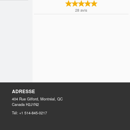
28
avis
ADRESSE
404 Rue Gilford, Montréal, QC
Canada
H2J1N2
Tél:
+1 514-845-0217