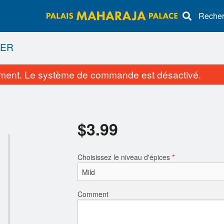
Recherc
BER
ent. Le système de commande est désactivé.
$
3.99
Choisissez le niveau d'épices
*
Bhaji Oignon
Thali au poulet a
$3.99
$15.50
Comment