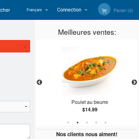
her
Connection
Panier (0)
Français
Inscription
Meilleures ventes:
Français
×
English
u beurre
Poulet au beurre
$14.99
Nos clients nous aiment!